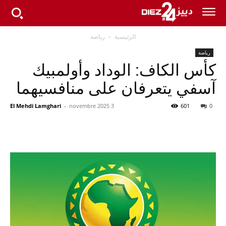
الرئيسية
رياضة
رياضة
كأس الكاف: الوداد وأولمبيك
آسفي يتعرفان على منافسيهما
El Mehdi Lamghari
-
3 novembre 2025
601
0