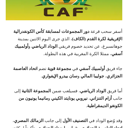
أسفر سحب قرعة
دور المجموعات لمسابقة كأس الكونفدرالية
الإفريقية لكرة القدم (الكاف)
، الذي جرى اليوم الاثنين بمدينة
جوهانسبرغ، عن تحديد خصوم فريقي
الوداد الرياضي
و
أولمبيك
آسفي
، ممثلا الكرة المغربية في هذه البطولة.
جاء فريق
أولمبيك آسفي
في
مجموعة قوية
تضم
اتحاد العاصمة
الجزائري
،
جوليبا المالي
و
سان بيدرو الإيفواري
.
أما فريق
الوداد الرياضي
، فسيلعب ضمن
المجموعة الثانية
إلى
جانب
أزام التنزاني
،
نيروبي يونايتد الكيني
و
مانيما يونيون من
الكونغو الديمقراطية
.
وقد وُضع الوداد في
التصنيف الأول
إلى جانب
الزمالك المصري
،