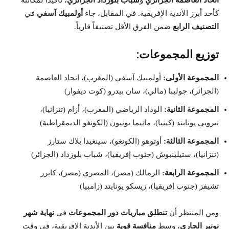
اتحاد العاصمة الجزائري
و
شباب بلوزداد الجزائري
، تأكيداً لمكانته
كأحد أبرز الأندية الإفريقية. في المقابل، جاء
أولمبيك آسفي
في
التصنيف الرابع
ضمن الفرق الأقل تصنيفاً قارياً.
توزيع المجموعات:
المجموعة الأولى:
أولمبيك آسفي (المغرب)، اتحاد العاصمة
(الجزائر)، جوليبا (مالي)، سان بيدرو (كوت ديفوار)
المجموعة الثانية:
الوداد الرياضي (المغرب)، أزام (تنزانيا)،
نيروبي يونايتد (كينيا)، مانيما يونيون (الكونغو الديمقراطية)
المجموعة الثالثة:
أوتوهو (الكونغو)، سينغيدا بلاك ستارز
(تنزانيا)، ستيلينبوش (جنوب إفريقيا)، شباب بلوزداد (الجزائر)
المجموعة الرابعة:
الزمالك (مصر)، المصري (مصر)، كايزر
تشيفز (جنوب إفريقيا)، زيسكو يونايتد (زامبيا)
ومن المنتظر أن
تنطلق مباريات دور المجموعات
في
نهاية شهر
نونبر الجاري
، وسط
منافسة قوية
بين الأندية الإفريقية، في وقت