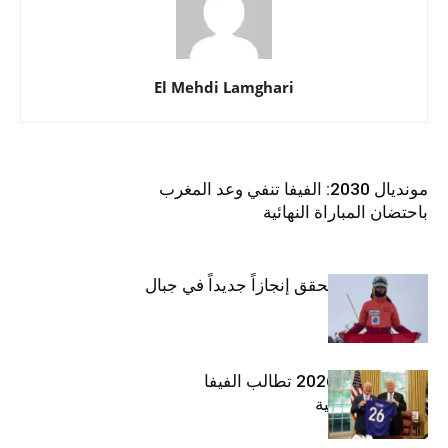
El Mehdi Lamghari
المواد ذات الصلة
أكثر من مؤلف
مونديال 2030: الفيفا تنفي وعد المغرب
باحتضان المباراة النهائية
يوسف التازي يحقق إنجازاً جديداً في جبال
الهيمالايا
مدن مونديال 2026 تطالب الفيفا
بمستحقات مالية