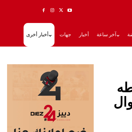
ة
آخر ساعة
أخبار
جهات
أخبار أخرى
طه
وال