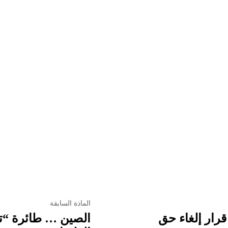
المادة السابقة
قرار إلغاء حق
الصين … طائرة “تت