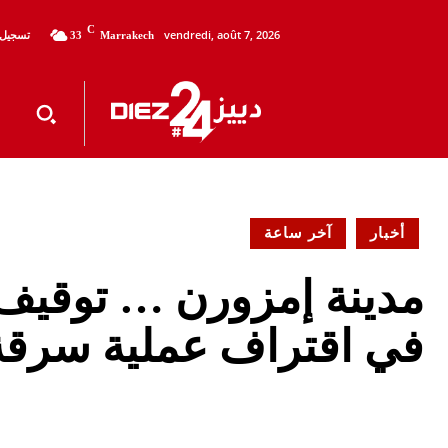
C
vendredi, août 7, 2026
تسجيل 
33
Marrakech
أخبار
آخر ساعة
مدينة إمزورن … توقيف
في اقتراف عملية سرقة 