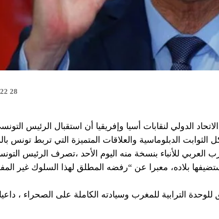
28 août 2022
لاتحاد الدولي لنقابات أسيا وإفريقيا أن استقبال الرئيس التونس
ل الثوابت الدبلوماسية والعلاقات المتميزة التي تربط تونس بال
رب العربي للأنباء بنسخة منه اليوم الأحد ،تصرف الرئيس التون
 لمنتدى التعاون اليابانيألإفريقي (تيكاد 8) التي تستضيفها بلاده، معبرا عن “رفضه المطلق لهذا السلو
لوحدة الترابية للمغرب وسيادته الكاملة على الصحراء ، داعيا ل