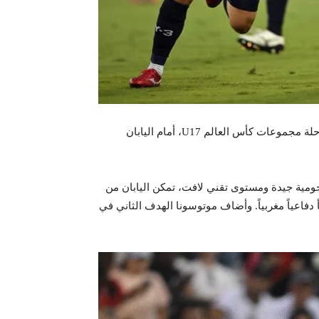
خسر المنتخب المغربي لفئة تحت 17 سنة مباراته الأولى في مرحلة مجموعات كأس العالم U17، أمام اليابان
ومية جيدة ومستوى تقني لافت، تمكن اليابان من
يغا، مستغلاً خطأ دفاعياً مغربياً. وأضاف موتوسونا الهدف الثاني في