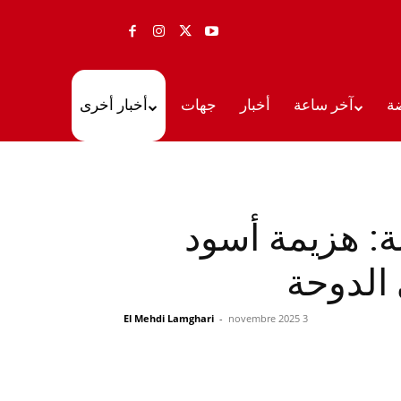
ة
آخر ساعة
أخبار
جهات
أخبار أخرى
عالم تحت 17 سنة: هزيمة أسود
 الدوحة
El Mehdi Lamghari
-
3 novembre 2025