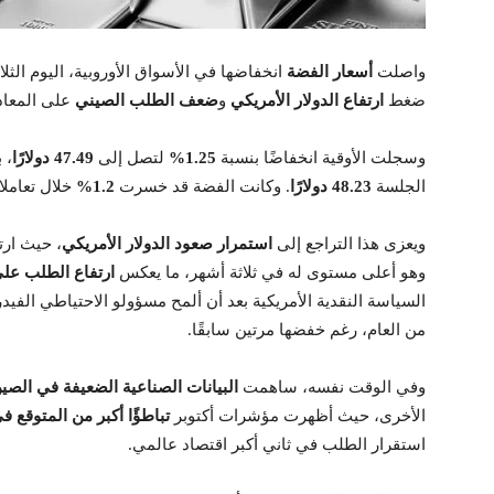
واصلت
أسعار الفضة
انخفاضها في الأسواق الأوروبية، اليوم الثل
ضغط
ارتفاع الدولار الأمريكي
و
ضعف الطلب الصيني
على المعاد
وسجلت الأوقية انخفاضًا بنسبة
1.25%
لتصل إلى
47.49 دولارًا
، 
الجلسة
48.23 دولارًا
. وكانت الفضة قد خسرت
1.2%
خلال تعامل
ويعزى هذا التراجع إلى
استمرار صعود الدولار الأمريكي
، حيث ار
وهو أعلى مستوى له في ثلاثة أشهر، ما يعكس
ارتفاع الطلب على 
السياسة النقدية الأمريكية بعد أن ألمح مسؤولو الاحتياطي الفيد
من العام، رغم خفضها مرتين سابقًا.
وفي الوقت نفسه، ساهمت
البيانات الصناعية الضعيفة في الصي
الأخرى، حيث أظهرت مؤشرات أكتوبر
تباطؤًا أكبر من المتوقع 
استقرار الطلب في ثاني أكبر اقتصاد عالمي.