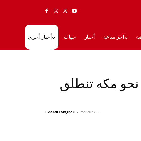
ة
آخر ساعة
أخبار
جهات
أخبار أخرى
 نحو مكة تنطلق
El Mehdi Lamghari
-
16 mai 2026