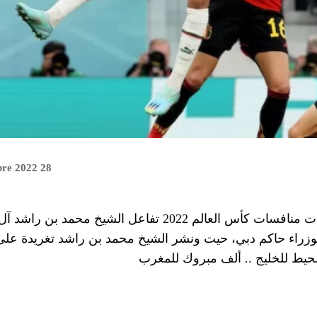
28 novembre 2022
بعد فوز المنتخب المغربي على نظيره البلجيكي ضمن فعاليات منافسات كأس العالم 2022 تفاعل الشيخ
وزراء حاكم دبي، حيت ونشر الشيخ محمد بن راشد تغريدة على 
محيط للخليج .. ألف مبروك للمغرب