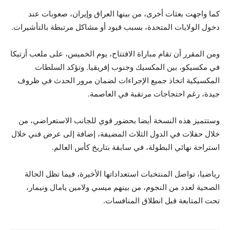
كما واجهت بعثات أخرى، من بينها العراق وإيران، صعوبات عند
دخول الولايات المتحدة، بسبب قيود أو مشاكل مرتبطة بالتأشيرات.
ومن المقرر أن تقام مباراة الافتتاح، يوم الخميس، على ملعب أزتيكا
في مكسيكو، بين المكسيك وجنوب إفريقيا. وتؤكد السلطات
المكسيكية اتخاذ جميع الإجراءات لضمان مرور الحدث في ظروف
جيدة، رغم احتجاجات مرتقبة في العاصمة.
وستتميز هذه النسخة أيضا بحضور قوي للجانب الاستعراضي، من
خلال حفلات في الدول الثلاث المضيفة، إضافة إلى عرض فني خلال
استراحة نهائي البطولة، في سابقة بتاريخ كأس العالم.
رياضيا، تواصل المنتخبات استعداداتها الأخيرة، فيما تظل الحالة
الصحية لعدد من النجوم، من بينهم ميسي ولامين يامال ونيمار،
تحت المتابعة قبل انطلاق المنافسات.