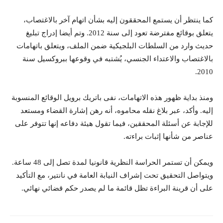
كما ينتظر أن يستمع المحققون إليه بشأن اتهام آخر بالاغتصاب،
يتعلق بوقائع مفترضة تعود إلى سنة 2012. وتم أيضا إدراج تبليغ
حديث وارد من السلطات البلجيكية ضمن الملف، ويتعلق باتهامات
بالاغتصاب والاعتداء الجنسي، يُشتبه في وقوعها ببروكسيل سنة
2010.
ومنذ بداية ظهور هذه الاتهامات، نفى باتريك برويل الوقائع المنسوبة
إليه. وأكد، عبر بلاغ نقله محاموه، أنه رهن إشارة القضاء ومستعد
للإجابة عن أسئلة المحققين، فيما تقول هيئة دفاعه إنها تتوفر على
عناصر من شأنها إثبات براءته.
ويمكن أن تستمر الحراسة النظرية قانونيا لمدة تصل إلى 48 ساعة.
ويتواصل التحقيق تحت إشراف النيابة العامة في نانتير، مع التأكيد
على أن قرينة البراءة تظل قائمة ما لم يصدر حكم قضائي نهائي.