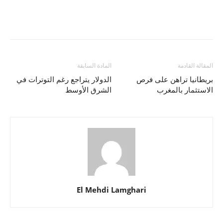
المقالة القادمة
المادة السابقة
بريطانيا تراهن على فرص
الدولار يتراجع رغم التوترات في
الاستثمار بالمغرب
الشرق الأوسط
El Mehdi Lamghari
المواد ذات الصلة
أكثر من مؤلف