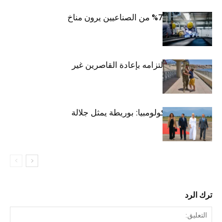
بنك المغرب: 71% من الصناعيين يرون مناخ
الأعمال عادياً
المغرب يجدد التزامه بإعادة القاصرين غير
المصحوبين
تنصيب رئيس كولومبيا: بوريطة يمثل جلالة
الملك
ترك الرد