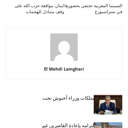
السينما المغربية تحتفي بحضورها
لبنان: موافقة حزب الله على
في ستراسبورغ
وقف متبادل للهجمات
El Mehdi Lamghari
المواد ذات الصلة
أكثر من مؤلف
نهاية الولاية: ممتلكات وزراء أخنوش تحت
التدقيق
المغرب يجدد التزامه بإعادة القاصرين غير