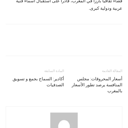
فضاء ثقافيا بارزا في المغرب، قادرا على استقبال أسماء فنية
عربية ودولية كبرى.
المقالة القادمة
المادة السابقة
أسعار المحروقات: مجلس
أكادير: السماح بجمع و تسويق
المنافسة يرصد تطور الأسعار
الصدفيات
بالمغرب