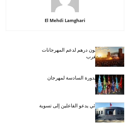
El Mehdi Lamghari
المواد ذات الصلة
أكثر من مؤلف
أزيد من 26 مليون درهم لدعم المهرجانات
السينمائية بالمغرب
مكناس تفتتح الدورة السادسة لمهرجان
عيساوة
المركز السينمائي يدعو الفاعلين إلى تسوية
وضعيتهم