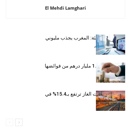
El Mehdi Lamghari
المواد ذات الصلة
أكثر من مؤلف
الشركات الناشئة: المغرب يجذب مليوني
دولار في يوليوز
الخزينة تودع 1.5 مليار درهم من فوائضها
المغرب: واردات الغاز ترتفع بـ15.4% في
يوليوز