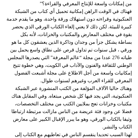
من إمكانات واسعة للإنتاج المعرفي والقراءة؟”
فهناك في الوقت الراهن إمكانية تحميل أي كتاب من الشبكة
العنكبوتية وقراءته دون استهلاك ورقة واحدة، وهو ما يقدم خدمة
كبيرة للبيئة. لكن ذلك لا يعني إلغاء الكتاب الورقي الذي يحضر
بقوة في مختلف المعارض والمكتبات والخزانات، لأنه بكل
بساطة يشكل جزأ من وجدان وذاكرة الذين يعشقون كل ما هو
ورقي ، قبل سنوات تم تداول قرص على نطاق واسع يحمل بين
طياته 276 عددا من مجلة “عالم المعرفة” التي يصدرها المجلس
الوطني للثقافة والفنون والآداب في الكويت، وهي خطوة تتيح
إمكانيات واسعة من أجل الاطلاع على مجلة أشبعت الفضول
المعرفي للقراء العرب وغيرهم لسنوات طوال.
وهناك حاليا الآلاف المؤلفة من الكتب المنشورة عبر الشبكة
العنكبوتية، التي يجد فيها كل شخص مبتغاه. وفي المقابل هناك
مكتبات وخزانات تعج بملايين الكتب من مختلف التخصصات،
فضلا عن وجود فئة عريضة من الناس مازالت مرتبطة ارتباطا
وثيقا بالكتاب الورقي، وهو ما يبرر الإقبال الكبير على معارض
الكتاب والنشر.
لهذا السبب تحديدا ينقسم الناس في تعاطيهم مع الكتاب إلى