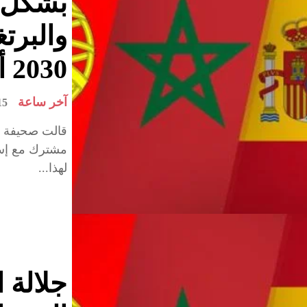
بشكل م
والبرت
2030 أعطى قوة وزخما للملف
آخر ساعة
mars 2023
قالت صحيفة (أب
لهذا...
جلالة 