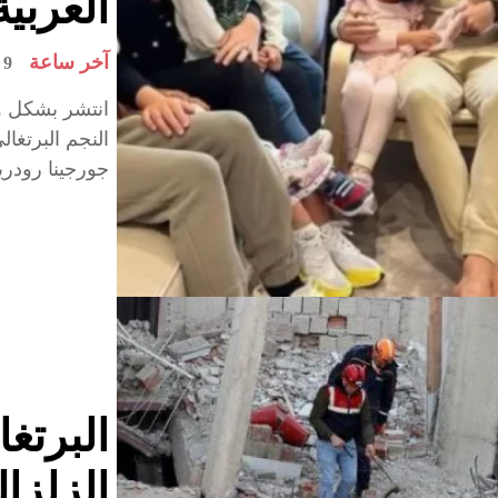
العربي
آخر ساعة
9 mars 2023
انتشر بشكل وا
النجم البرتغال
جورجينا رودري
البرتغ
الزلزا