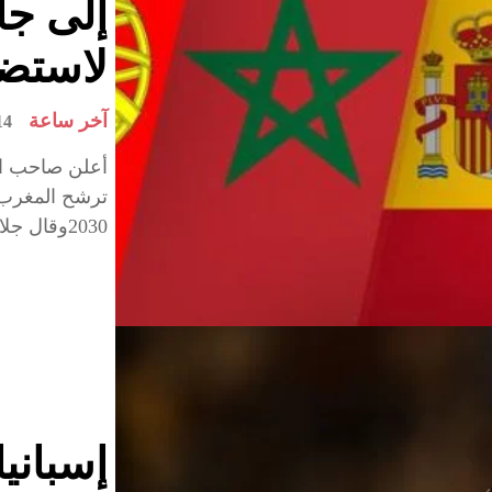
إلى جان
لاستضاف
آخر ساعة
mars 2023
أعلن صاحب الج
ترشح المغرب 
2030وقال جلالة...
إسباني