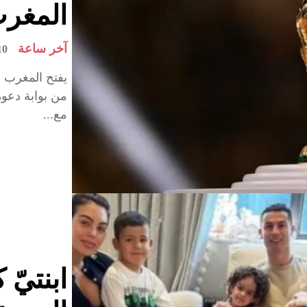
المغرب 
آخر ساعة
mars 2023
من بوابة دعو
مع...
ابنتيّ 