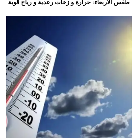
طقس الأربعاء: حرارة و زخات رعدية و رياح قوية