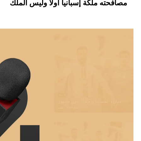
مصافحته ملكة إسبانيا أولا وليس الملك