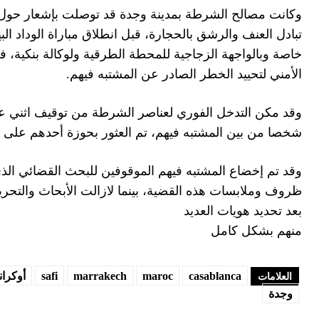
وكانت مصالح الشرطة بمدينة وجدة قد توصلت بإشعار حو
تبادل العنف والرشق بالحجارة، قبل انطلاق مباراة الوداد ا
خاصة وبالواجهة الزجاجية للمحطة الطرقية ولوكالة بنكية،
الأمني لتحييد الخطر الصادر عن المشتبه فيهم.
وقد مكن التدخل الفوري لعناصر الشرطة من توقيف اثني 
شخصا من بين المشتبه فيهم، تم العثور بحوزة أحدهم على سل
وقد تم إخضاع المشتبه فيهم الموقوفين للبحث القضائي ال
ظروف وملابسات هذه القضية، بينما لازالت الأبحاث والتحر
بعد تحديد هويات العديد
منهم بشكل كامل
casablanca
maroc
marrakech
safi
أوكراني
العلامات
وجدة