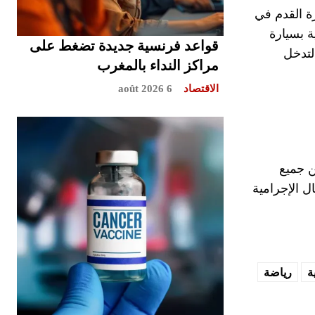
 القدم في
ة بسيارة
قواعد فرنسية جديدة تضغط على
لتدخل
مراكز النداء بالمغرب
الاقتصاد
6 août 2026
ن جميع
ل الإجرامية
ة
رياضة