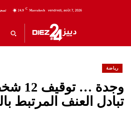
C
vendredi, août 7, 2026
تسجيل
24.9
Marrakech
رياضة
وجدة …
تبادل العنف المرتبط ب