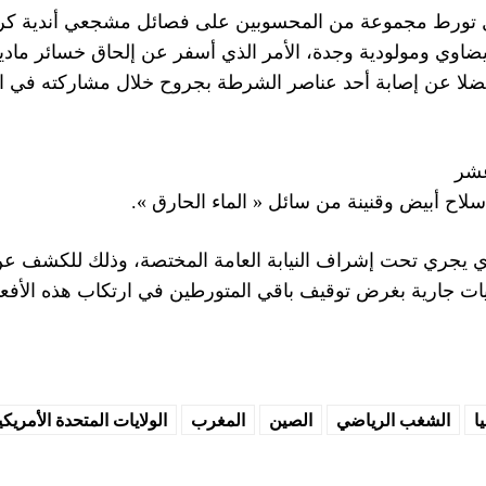
ل تورط مجموعة من المحسوبين على فصائل مشجعي أندية كرة
لبيضاوي ومولودية وجدة، الأمر الذي أسفر عن إلحاق خسائر مادي
 فضلا عن إصابة أحد عناصر الشرطة بجروح خلال مشاركته في ا
عشر
اح أبيض وقنينة من سائل « الماء الحارق ».
ذي يجري تحت إشراف النيابة العامة المختصة، وذلك للكشف ع
يات جارية بغرض توقيف باقي المتورطين في ارتكاب هذه الأفعا
ا
الشغب الرياضي
الصين
المغرب
الولايات المتحدة الأمريكي