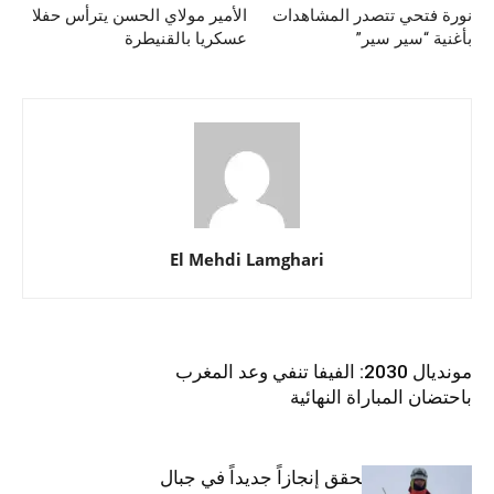
نورة فتحي تتصدر المشاهدات
الأمير مولاي الحسن يترأس حفلا
بأغنية “سير سير”
عسكريا بالقنيطرة
El Mehdi Lamghari
المواد ذات الصلة
أكثر من مؤلف
مونديال 2030: الفيفا تنفي وعد المغرب
باحتضان المباراة النهائية
يوسف التازي يحقق إنجازاً جديداً في جبال