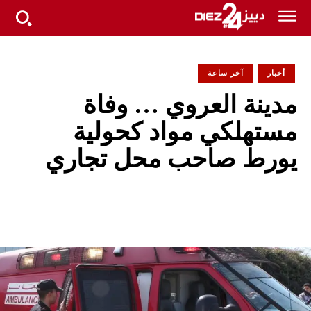
أخبار
آخر ساعة
مدينة العروي … وفاة
مستهلكي مواد كحولية
يورط صاحب محل تجاري