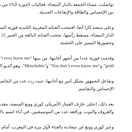
تواصلت، مس
بين الإحساس والطاقة والإيقاعات الحديثة.
وعلى منصة كازا أنفا، افتتحت الفنانة المغربية الكندية فوزية الس
ال
وحضورها المميز على الخشبة.
gold” و“You don’t even know me” و“Minefields”، وهو الديو الذي جمعها بالفنان جون ليجند.
وتفاعل الجمهور بشكل كبير مع أغانيها، حيث ردد عدد من الحاض
الإحساس والتقاسم.
بعد ذلك، اعتلى عازف الغيتار الأمريكي كوري وونغ المنصة، مقدم
والغروف والبوب. ورافقه عدد من الموسيقيين، في أداء اتسم بالإ
وعبر كوري وونغ عن سعادته بالغناء لأول مرة في المغرب، أما