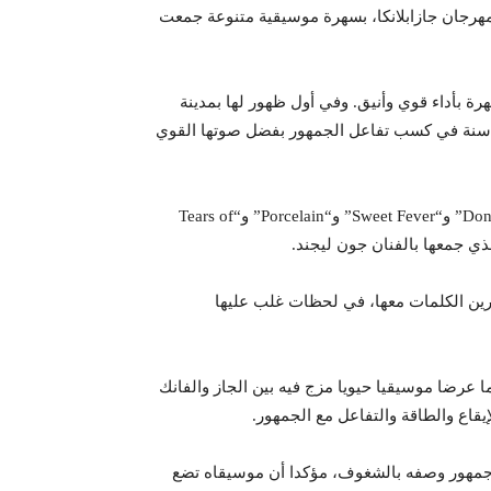
اء الجمعة بالدار البيضاء، فعاليات الدورة الـ19 من مهرجان جازابلانكا، بسهرة موسيقية متنوعة جمعت
هرة بأداء قوي وأنيق. وفي أول ظهور لها بمدينة
دار البيضاء، مسقط رأسها، نجحت الفنانة البالغة من العمر 25 سنة في كسب تفاعل الجمهور بفضل صوتها القوي
وقدمت فوزية عددا من أشهر أغانيها، من بينها “Don’t ever leave me” و“Sweet Fever” و“Porcelain” و“Tears of
رين الكلمات معها، في لحظات غلب عليها
ا عرضا موسيقيا حيويا مزج فيه بين الجاز والفانك
يقاع والطاقة والتفاعل مع الجمهور.
م جمهور وصفه بالشغوف، مؤكدا أن موسيقاه تضع