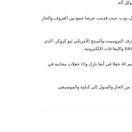
كل آلة.
وبها السول-بوب، حيث قدمت عرضا جمع بين الغروف والجاز
 الترومبيت والمنتج الأمريكي ثيو كروكر، الذي
وتتواصل فعاليات جازابلانكا إلى غاية 11 يوليوز، ببرنامج متنوع يضم 40 حفلا في أنفا بارك و10 حفلات مجانية في
، من الجاز والسول إلى كناوة والموسيقى