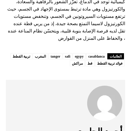
كيميائية توجد في الدماغ، تعزّز الشعور بالرفاهية والسعادة،
والكورتيزول وهي مادة ترتبط بمستوى الإجهاد في الجسم، حيث
ترتفع مستويات السيروتونين في الجسم، وتنخفض مستويات
الكورتيزول لاسيما التمتع بصحة جيدة، إذ من يربي قطة عنده
تقل لديه فرصة الإصابة بنوبة قلبية، ويتحسّن نظام المناعة عنده
، والحفاظ على المنزل من القوارض
العلامات
casablanca
egypy
safi
tanger
المغرب
تربية القطط
فوائد تربية القطط
قط
مراكش