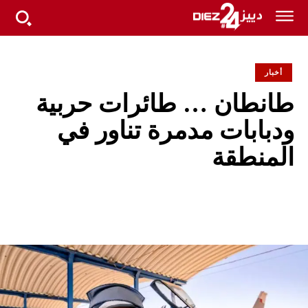
أخبار
طانطان … طائرات حربية
ودبابات مدمرة تناور في
المنطقة