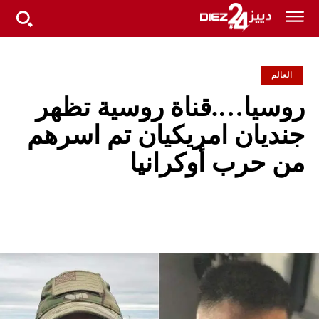
العالم
روسيا….قناة روسية تظهر
جنديان امريكيان تم اسرهم
من حرب أوكرانيا