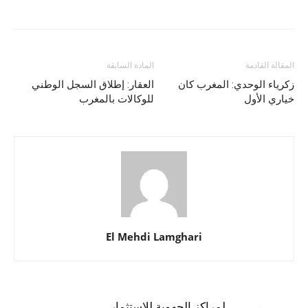
المقالة القادمة
المادة السابقة
زكرياء الوحدي: المغرب كان
العقار: إطلاق السجل الوطني
خياري الأول
للوكالات بالمغرب
El Mehdi Lamghari
المواد ذات الصلة
أكثر من مؤلف
مغاربة العالم: المراكز الجهوية للاستثمار