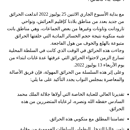
مع بداية الأسبوع الجاري الاثنين 25 يوليوز 2022 اندلعت الحرائق
من جديد بعدد من مناطق بلادنا كإقليم العرائش، ونواحي
تارودانت وتاونات وغيرها من بعض الجماعات، وهي مناطق باتت
شبه منكوبة نتيجة حجم الخسائر المادية التي خلفتها الحرائق
متبوعة بالهلع والخوف من هول الفاجعة.
وجاءت هذه الحرائق في الوقت الذي كانت في السلطة المحلية
تسارع الزمن لاحتواء الحرائق التي عرفتها عدة غابات ابتداء من
يوم الأربعاء 13 يوليوز 2022.
وعلى إثر هذه السلسلة من الحرائق المهولة، فإن فريق الأصالة
والمعاصرة بمجلس النواب يجدد التأكيد على ما يلي:
تقديرنا العالي للعناية الخاصة التي أولاها جلالة الملك محمد
السادس حفظه الله ونصره، لرعاياه المتضررين من هذه
الحرائق.
تضامننا المطلق مع منكوبي هذه الحرائق.
نثمن عاليا التدخل البطولي للسلطات العمومية من وقاية