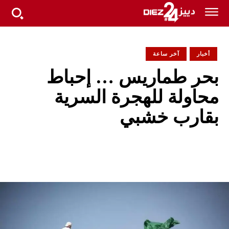
أخبار
آخر ساعة
بحر طماريس … إحباط
محاولة للهجرة السرية
بقارب خشبي