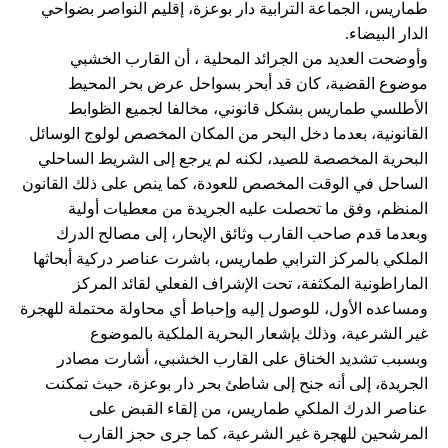
طماريس، الجماعة الترابية دار بوعزة، إقليم النواصر بضواحي
الدار البيضاء.
وأوضحت العديد من الجرائد المحلية ، أن القارب الخشبي
موضوع القضية، كان قد أبحر بسواحل عرض بحر المحيط
الأطلسي طماريس بشكل قانوني، مخالفا لجميع الظوابط
القانونية، بعدما دخل البحر من المكان المخصص لولوج الوسائل
البحرية المخصصة للصيد، لكنه لم يرجع إلى الشريط الساحلي
الساحل في الوقت المخصص للعودة، كما ينص على ذلك القانون
المنظم، وفق ما تحصلت عليه الجريدة من معطيات أولية
وبعدما قدم صاحب القارب وثائق الإبحار، إلى مصالح الدرك
الملكي بالمركز الترابي طماريس، باشرت عناصر دركية أبحاثها
الماراطونية المكثفة، تحت الإشراف الفعلي لقائد المركز
ومساعده الأول، للوصول إليه وإحباط أي محاولة محتملة للهجرة
غير الشرعية، وذلك بإشعار البحرية الملكية بالموضوع
وبسبب تشديد الخناق على القارب الخشبي، أشارت مصادر
الجريدة، إلى أنه جنح إلى شاطئ بحر دار بوعزة، حيث تمكنت
عناصر الدرك الملكي طماريس، من إلقاء القبض على
المرشحين للهجرة غير الشرعية، كما جرى حجز القارب