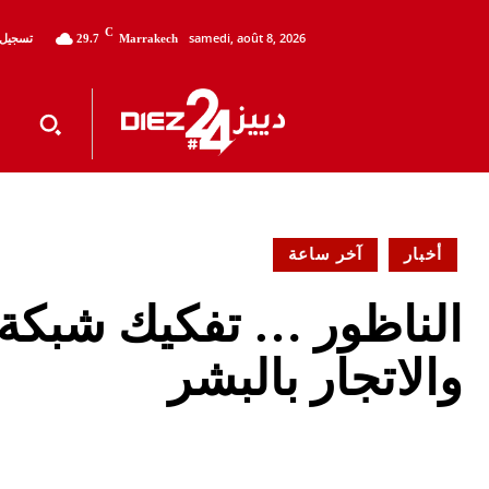
C
samedi, août 8, 2026
تسجيل 
29.7
Marrakech
أخبار
آخر ساعة
الناظور … تفكيك شبكة 
والاتجار بالبشر