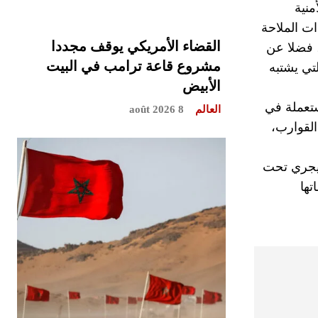
منية
 من معدات الملاحة
القضاء الأمريكي يوقف مجددا
 فضلا عن
مشروع قاعة ترامب في البيت
تي يشتبه
الأبيض
ستعملة في
العالم
8 août 2026
لقوارب،
 يجري تحت
تها