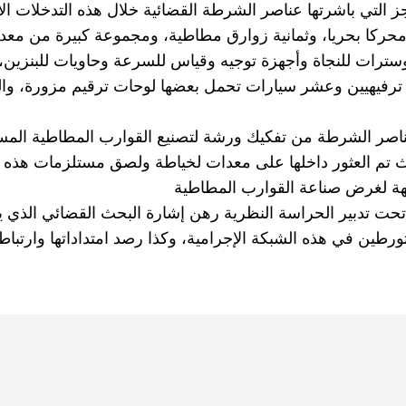
 التي باشرتها عناصر الشرطة القضائية خلال هذه التدخلات الأ
مركزة من حجز وسائل لوجيستيكية مهمة، تتمثل في 125 محركا بحريا، وثمانية زوارق مطاطية، ومجموعة كبيرة
سترات للنجاة وأجهزة توجيه وقياس للسرعة وحاويات للبنزين،
ربين ترفيهيين وعشر سيارات تحمل بعضها لوحات ترقيم مزورة، وال
 عناصر الشرطة من تفكيك ورشة لتصنيع القوارب المطاطية الم
 تم العثور داخلها على معدات لخياطة ولصق مستلزمات هذه ا
وجهة لغرض صناعة القوارب المطاطية
عا تحت تدبير الحراسة النظرية رهن إشارة البحث القضائي الذي
طين في هذه الشبكة الإجرامية، وكذا رصد امتداداتها وارتباطا