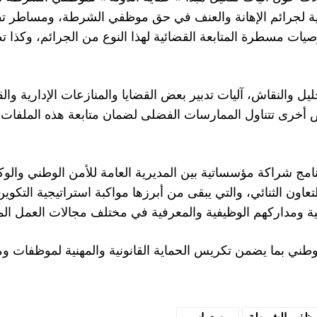
نية لجرائم الإهانة والعنف في حق موظفي الشرطة، ومساطر ت
ات مسطرة المتابعة القضائية لهذا النوع من الجرائم، وكذا 
يل والنقاش، آليات تدبير بعض القضايا والمنازعات الإدارية والق
 أخرى تتناول الممارسات الفضلى لضمان متابعة هذه الملفات أ
مج شراكة مؤسساتية بين المديرية العامة للأمن الوطني والوكا
ون الثنائي، والتي يبقى من أبرزها مواكبة استراتيجية التكوي
ظيفية ومداركهم الوظيفية والمعرفية في مختلف مجالات العمل ا
الوطني بما يضمن تكريس الحماية القانونية والمهنية لموظفات 