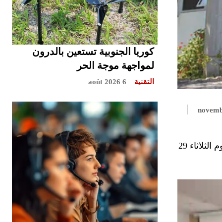
كوريا الجنوبية تستعين بالدرون
لمواجهة موجة الحر
التقنية
6 août 2026
بشراكة بين المديرية العامة للأمن الوطني والوكالة القضائية للمملكة، يحتضن المعهد الملكي للشرطة بمدينة القنيطرة، اليوم الثلاثاء 29