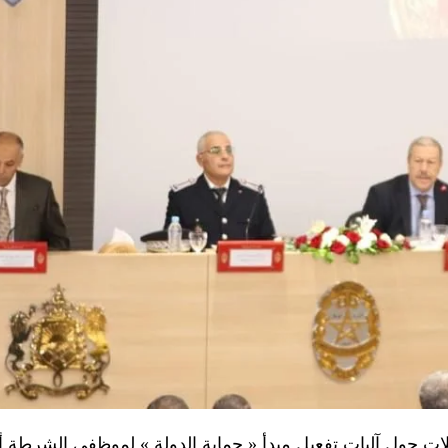
 حول آليات تفعيل مبدأ « حماية الدولة » لموظفي الشرطة أثن