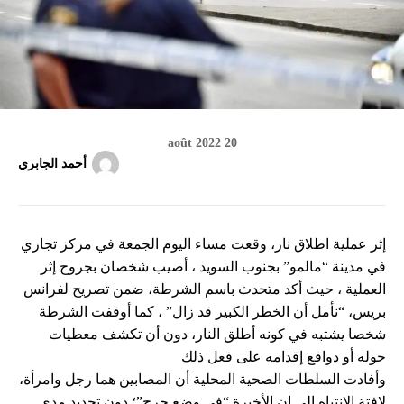
20 août 2022
أحمد الجابري
إثر عملية اطلاق نار، وقعت مساء اليوم الجمعة في مركز تجاري
في مدينة “مالمو” بجنوب السويد ، أصيب شخصان بجروح إثر
العملية ، حيث أكد متحدث باسم الشرطة، ضمن تصريح لفرانس
بريس، “نأمل أن الخطر الكبير قد زال” ، كما أوقفت الشرطة
شخصا يشتبه في كونه أطلق النار، دون أن تكشف معطيات
حوله أو دوافع إقدامه على فعل ذلك
وأفادت السلطات الصحية المحلية أن المصابين هما رجل وامرأة،
لافتة الانتباه إلى ان الأخيرة “في وضع حرج”؛ دون تحديد مدى