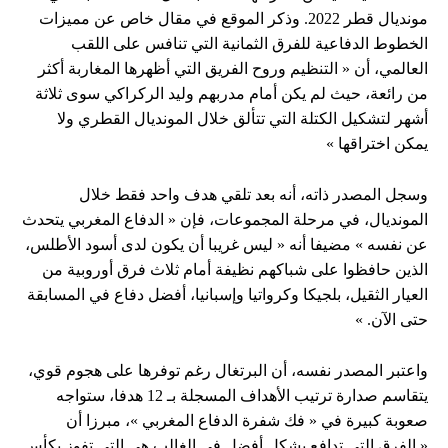
مونديال قطر 2022. وذكر الموقع في مقال خاص عن مميزات
الخطوط الدفاعية للفرق الثمانية التي تنافس على اللقب
العالمي، أن « التنظيم وروح الفريق التي أظهرها المغاربة أكثر
من رائعة، حيث لم يكن أمام مدربهم وليد الركراكي سوى ثلاثة
أشهر لتشكيل الكتلة التي تتألق خلال المونديال القطري ولا
يمكن اختراقها »
وسجل المصدر ذاته، أنه بعد تلقي هدف واحد فقط خلال
المونديال، في مرحلة المجموعات، فإن « الدفاع المغربي يتحدث
عن نفسه » مضيفا أنه « ليس غريبا أن يكون لدى أسود الأطلس،
الذين حافظوا على شباكهم نظيفة أمام ثلاث فرق أوروبية من
العيار الثقيل، بلجيكا وكرواتيا وإسبانيا، أفضل دفاع في المسابقة
حتى الآن. »
واعتبر المصدر نفسه، أن البرتغال رغم توفرها على هجوم قوي،
يتقاسم صدارة ترتيب الأهداف المسجلة بـ 12 هدفا، ستواجه
صعوبة كبيرة في « فك شفرة الدفاع المغربي »، مبرزا أن
« الفرق التي تدافع بشكل أفضل في الغالب هي التي تفوز بكأس