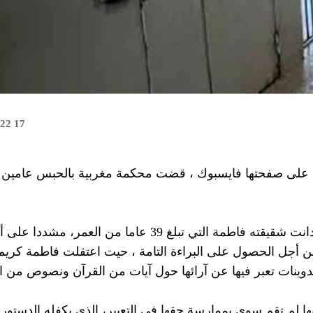
17 août 2022
على صفحتها فايسبوك ، قضت محكمة مغربية بالحبس عامين مع
كما صرح بوعزة كريم أن المحكمة الابتدائية بمدينة واد زم أدانت شقيقته فاطمة التي تبلغ 39 عاما 
 “تدوينات تعبر فيها عن آرائها حول آيات من القرآن ونصوص من ا
ا لم تقم سوى بممارسة حقها في التعبير، الذي يكفله الدستور 