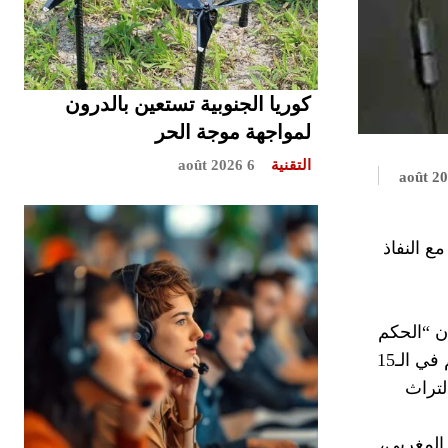
كوريا الجنوبية تستعين بالدرون
لمواجهة موجة الحر
التقنية
6 août 2026
 النفاذ
من العمر، مشددا على أن “الحكم
الذي صدر الاثنين قاس”، مشيرا إلى اللجوء إلى الاستئناف من أجل الحصول على البراءة التامة ، حيت اعتقلت فاطمة كريم في الـ15
لتراث
المغربي،